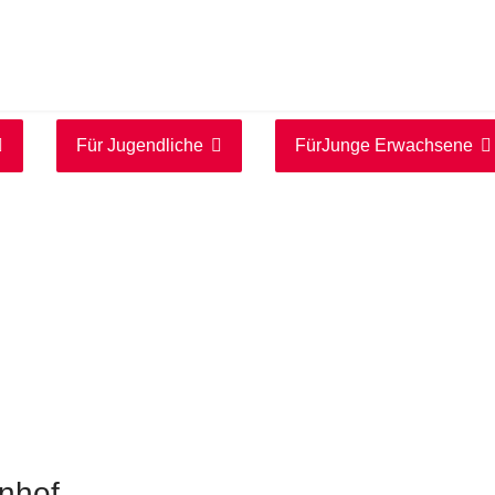
Für Jugendliche
FürJunge Erwachsene
nhof